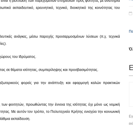
ας είναι η βελτίωση των παρεχόμενων υπηρεσιών προς φοιτητές με αναπηρία
σωπικό εκπαιδευτικό, ερευνητικό, τεχνικό, διοικητικό της κοινότητας του
Πε
ιδευτικές ανάγκες, μέσω παροχής προσαρμοσμένων λύσεων (π.χ. τεχνικά
ες).
Ό
χώρους του Ιδρύματος.
Ε
τας σε θέματα ισότητας, συμπερίληψης και προσβασιμότητας.
ι εξωτερικούς φορείς για την ανάπτυξη και εφαρμογή καλών πρακτικών
 των φοιτητών, προωθώντας την έννοια της ισότητας όχι μόνο ως νομική
τητας. Με αυτόν τον τρόπο, το Πολυτεχνείο Κρήτης ενισχύει την κοινωνική
Εγ
βάθμια εκπαίδευση.
εκ